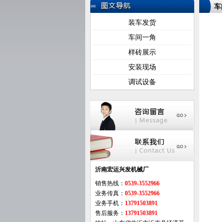
车
装车发货
车间一角
样砖展示
安装现场
调试设备
沂南宏运兴发机械厂
销售热线：
0539-3552966
业务传真：
0539-3552966
业务手机：
13791503891
售后服务：
13791503891